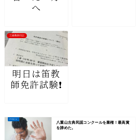
へ
三線教師日記
明日は笛教
師免許試験❗️
八重山古典民謡コンクールを棄権！最高賞
を諦めた。