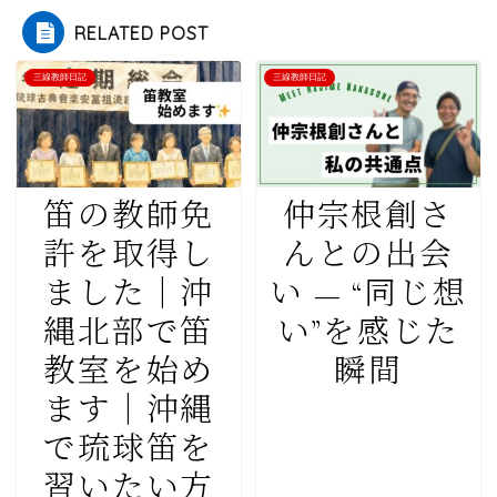
RELATED POST
三線教師日記
三線教師日記
笛の教師免
仲宗根創さ
許を取得し
んとの出会
ました｜沖
い — “同じ想
縄北部で笛
い”を感じた
教室を始め
瞬間
ます｜沖縄
で琉球笛を
習いたい方