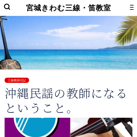
宮城きわむ三線・笛教室
三線教師日記
沖縄民謡の教師になる
ということ。