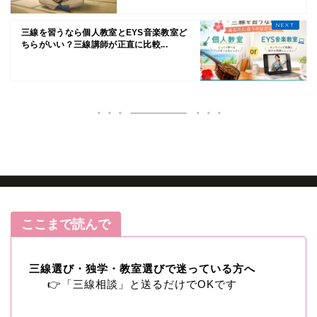
三線を習うなら個人教室とEYS音楽教室ど
ちらがいい？三線講師が正直に比較...
HOME
ブログ記事
ここまで読んで
三線お役立ちコラム
コンクール・沖縄民謡
三線選び・独学・教室選びで迷っている方へ
👉「三線相談」と送るだけでOKです
三線体験・レッスン案内