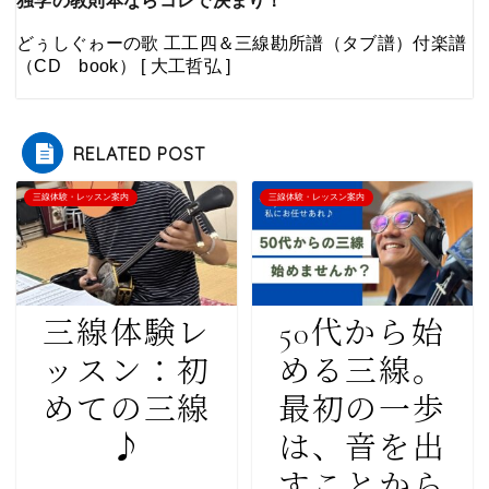
独学の教則本ならコレで決まり！
どぅしぐゎーの歌 工工四＆三線勘所譜（タブ譜）付楽譜
（CD book） [ 大工哲弘 ]
RELATED POST
三線体験・レッスン案内
三線体験・レッスン案内
三線体験レ
50代から始
ッスン：初
める三線。
めての三線
最初の一歩
♪
は、音を出
すことから