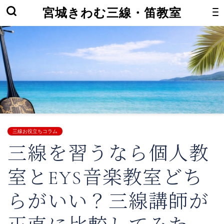
宮城きわむ三線・笛教室
三線お役立ちコラム
三線を習うなら個人教
室とEYS音楽教室どち
らがいい？三線講師が