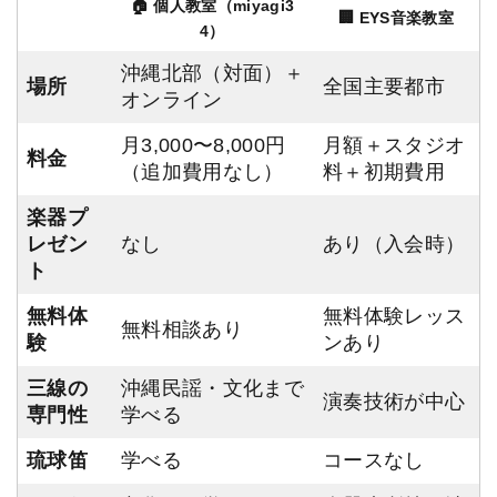
🏠 個人教室（miyagi3
🏢 EYS音楽教室
4）
沖縄北部（対面）＋
場所
全国主要都市
オンライン
月3,000〜8,000円
月額＋スタジオ
料金
（追加費用なし）
料＋初期費用
楽器プ
レゼン
なし
あり（入会時）
ト
無料体
無料体験レッス
無料相談あり
験
ンあり
三線の
沖縄民謡・文化まで
演奏技術が中心
専門性
学べる
琉球笛
学べる
コースなし