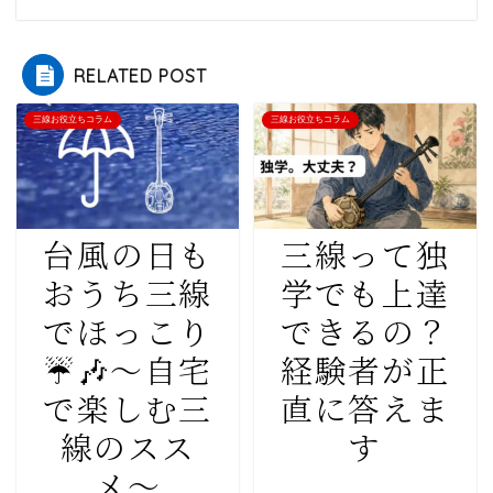
RELATED POST
三線お役立ちコラム
三線お役立ちコラム
台風の日も
三線って独
おうち三線
学でも上達
でほっこり
できるの？
☔️🎶〜自宅
経験者が正
で楽しむ三
直に答えま
線のスス
す
メ〜