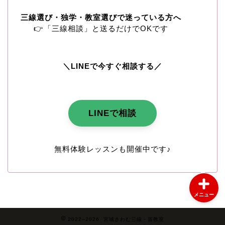
コンクール・沖縄民謡
三線選び・独学・教室選びで迷っている方へ
👉「三線相談」と送るだけでOKです
三線体験・レッスン案内
＼LINEで今すぐ相談する／
三線教師日記
教室のご案内
LINEで相談
よくある質問（FAQ）
無料体験レッスンも開催中です♪
メニュー
2022–2026 宮城きわむ三線・笛教室