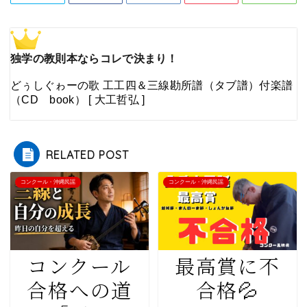
独学の教則本ならコレで決まり！
どぅしぐゎーの歌 工工四＆三線勘所譜（タブ譜）付楽譜
（CD book） [ 大工哲弘 ]
RELATED POST
コンクール・沖縄民謡
コンクール・沖縄民謡
コンクール
最高賞に不
合格への道
合格💦