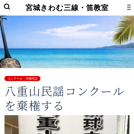
宮城きわむ三線・笛教室
コンクール・沖縄民謡
八重山民謡コンクール
を棄権する