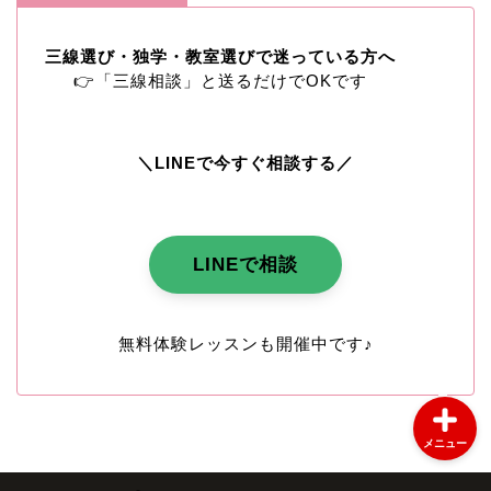
コンクール・沖縄民謡
三線選び・独学・教室選びで迷っている方へ
👉「三線相談」と送るだけでOKです
三線体験・レッスン案内
＼LINEで今すぐ相談する／
三線教師日記
教室のご案内
LINEで相談
よくある質問（FAQ）
無料体験レッスンも開催中です♪
メニュー