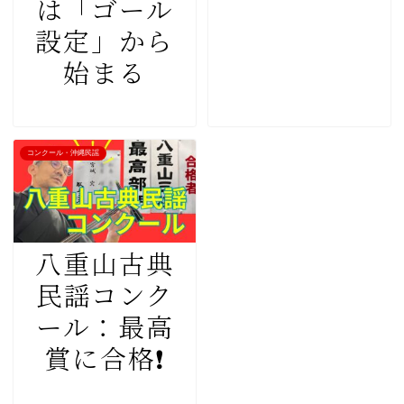
は「ゴール
設定」から
始まる
コンクール・沖縄民謡
八重山古典
民謡コンク
ール：最高
賞に合格❗️