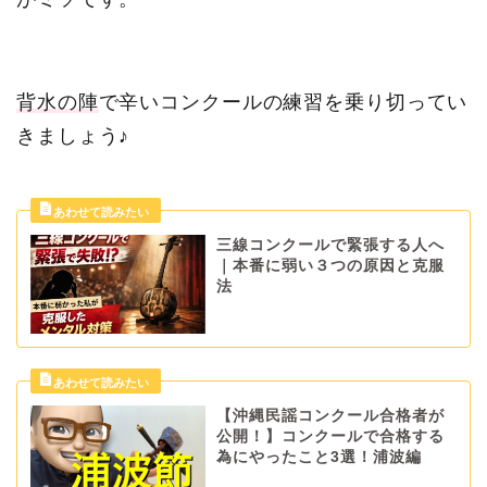
背水の陣
で辛いコンクールの練習を乗り切ってい
きましょう♪
三線コンクールで緊張する人へ
｜本番に弱い３つの原因と克服
法
【沖縄民謡コンクール合格者が
公開！】コンクールで合格する
為にやったこと3選！浦波編