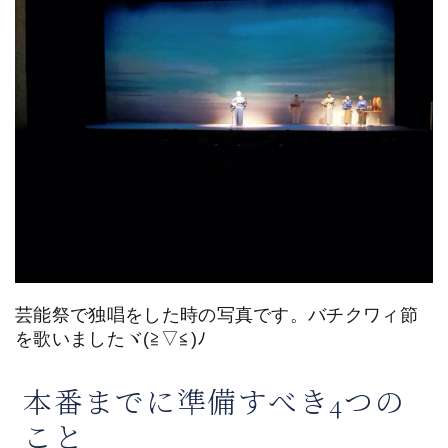
芸能祭で独唱をした時の写真です。バチクワィ節
を歌いましたヾ(≧▽≦)ﾉ
本番までに準備すべき4つの
こと