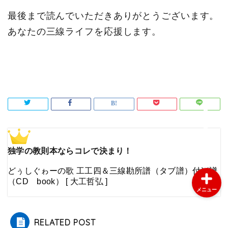
コンクール・沖縄民謡
最後まで読んでいただきありがとうございます。
あなたの三線ライフを応援します。
三線体験・レッスン案内
三線教師日記
教室のご案内
よくある質問（FAQ）
独学の教則本ならコレで決まり！
どぅしぐゎーの歌 工工四＆三線勘所譜（タブ譜）付楽譜
（CD book） [ 大工哲弘 ]
メニュー
RELATED POST